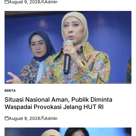
August 9, 2026
Admin
on
Posted
by
BERITA
POSTED
IN
Situasi Nasional Aman, Publik Diminta
Waspadai Provokasi Jelang HUT RI
August 9, 2026
Admin
on
Posted
by