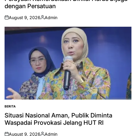
dengan Persatuan
August 9, 2026
Admin
on
Posted
by
BERITA
POSTED
IN
Situasi Nasional Aman, Publik Diminta
Waspadai Provokasi Jelang HUT RI
August 9, 2026
Admin