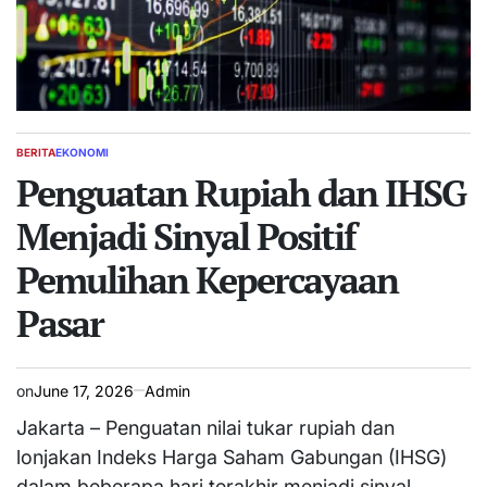
BERITA
EKONOMI
POSTED
IN
Penguatan Rupiah dan IHSG
Menjadi Sinyal Positif
Pemulihan Kepercayaan
Pasar
on
June 17, 2026
Admin
Jakarta – Penguatan nilai tukar rupiah dan
lonjakan Indeks Harga Saham Gabungan (IHSG)
dalam beberapa hari terakhir menjadi sinyal