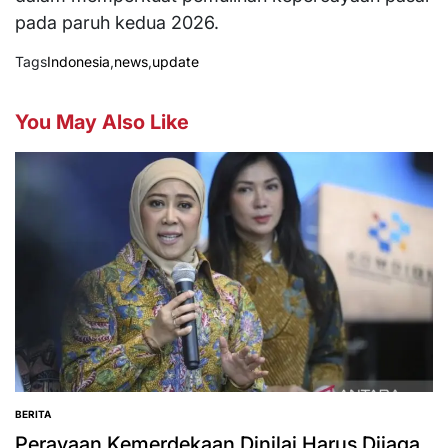
pada paruh kedua 2026.
Tags
Indonesia
,
news
,
update
You May Also Like
BERITA
POSTED
IN
Perayaan Kemerdekaan Dinilai Harus Dijaga