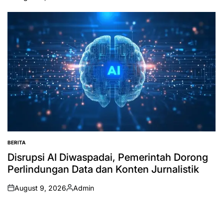
on
Posted
by
BERITA
POSTED
IN
Disrupsi AI Diwaspadai, Pemerintah Dorong
Perlindungan Data dan Konten Jurnalistik
August 9, 2026
Admin
on
Posted
by