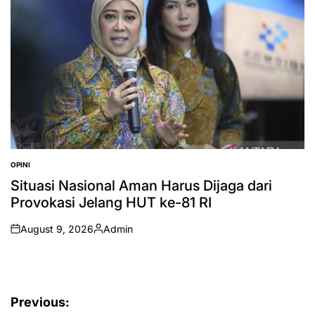
OPINI
POSTED
IN
Situasi Nasional Aman Harus Dijaga dari
Provokasi Jelang HUT ke-81 RI
August 9, 2026
Admin
on
Posted
by
Post
Previous: