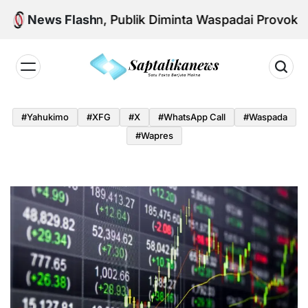
Skip
ional Aman, Publik Diminta Waspadai Provokasi Jela
News Flash
to
content
Saptalikanews.id
#yahukimo
#XFG
#x
#WhatsApp Call
#waspada
#Wapres