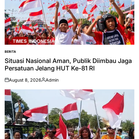
BERITA
POSTED
IN
Situasi Nasional Aman, Publik Diimbau Jaga
Persatuan Jelang HUT Ke-81 RI
August 8, 2026
Admin
on
Posted
by