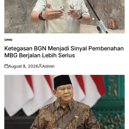
OPINI
POSTED
IN
Ketegasan BGN Menjadi Sinyal Pembenahan
MBG Berjalan Lebih Serius
August 8, 2026
Admin
on
Posted
by