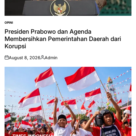
OPINI
POSTED
IN
Presiden Prabowo dan Agenda
Membersihkan Pemerintahan Daerah dari
Korupsi
August 8, 2026
Admin
on
Posted
by