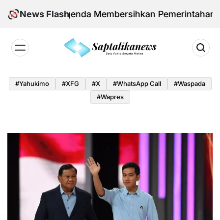
Skip
o dan Agenda Membersihkan Pemerintahan Daerah da
News Flash
to
content
Saptalikanews.id
#yahukimo
#XFG
#x
#WhatsApp Call
#waspada
#Wapres