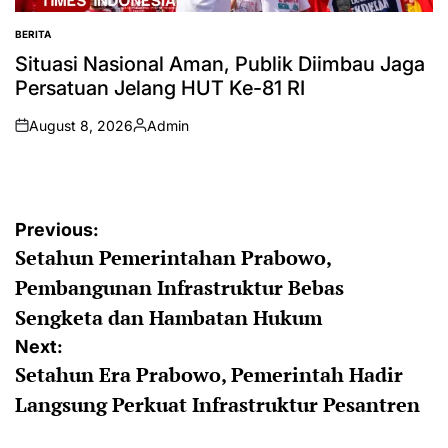
BERITA
POSTED
IN
Situasi Nasional Aman, Publik Diimbau Jaga
Persatuan Jelang HUT Ke-81 RI
August 8, 2026
Admin
on
Posted
by
Post
Previous:
Setahun Pemerintahan Prabowo,
navigation
Pembangunan Infrastruktur Bebas
Sengketa dan Hambatan Hukum
Next:
Setahun Era Prabowo, Pemerintah Hadir
Langsung Perkuat Infrastruktur Pesantren