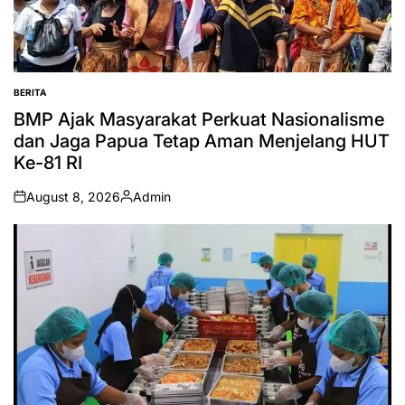
BERITA
POSTED
IN
BMP Ajak Masyarakat Perkuat Nasionalisme
dan Jaga Papua Tetap Aman Menjelang HUT
Ke-81 RI
August 8, 2026
Admin
on
Posted
by