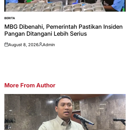
BERITA
POSTED
IN
MBG Dibenahi, Pemerintah Pastikan Insiden
Pangan Ditangani Lebih Serius
August 8, 2026
Admin
on
Posted
by
More From Author