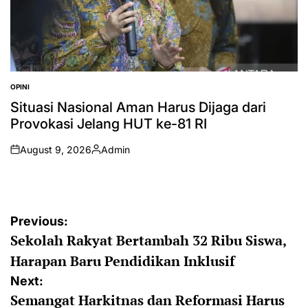
OPINI
POSTED
IN
Situasi Nasional Aman Harus Dijaga dari
Provokasi Jelang HUT ke-81 RI
August 9, 2026
Admin
on
Posted
by
Post
Previous:
Sekolah Rakyat Bertambah 32 Ribu Siswa,
navigation
Harapan Baru Pendidikan Inklusif
Next:
Semangat Harkitnas dan Reformasi Harus