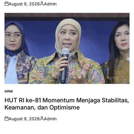
August 9, 2026
Admin
on
Posted
by
OPINI
POSTED
IN
HUT RI ke-81 Momentum Menjaga Stabilitas,
Keamanan, dan Optimisme
August 9, 2026
Admin
on
Posted
by