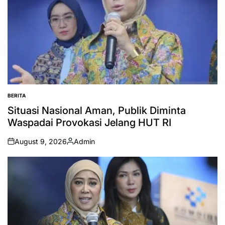
BERITA
POSTED
IN
Situasi Nasional Aman, Publik Diminta
Waspadai Provokasi Jelang HUT RI
August 9, 2026
Admin
on
Posted
by