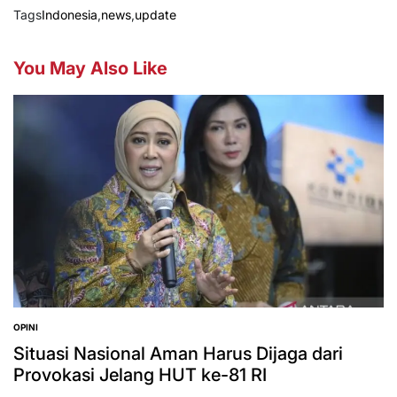
Tags
Indonesia
,
news
,
update
You May Also Like
OPINI
POSTED
IN
Situasi Nasional Aman Harus Dijaga dari
Provokasi Jelang HUT ke-81 RI