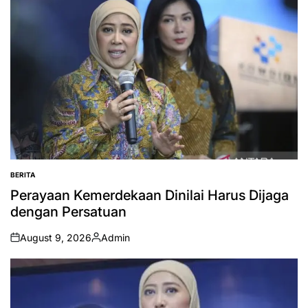
BERITA
POSTED
IN
Perayaan Kemerdekaan Dinilai Harus Dijaga
dengan Persatuan
August 9, 2026
Admin
on
Posted
by