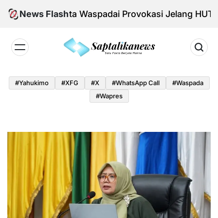
Skip
blik Diminta Waspadai Provokasi Jelang HUT RI
News Flash
to
content
Saptalikanews.id
#yahukimo
#XFG
#x
#WhatsApp Call
#waspada
#Wapres