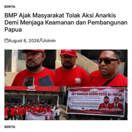
BERITA
POSTED
IN
BMP Ajak Masyarakat Tolak Aksi Anarkis
Demi Menjaga Keamanan dan Pembangunan
Papua
August 6, 2026
Admin
on
Posted
by
BERITA
POSTED