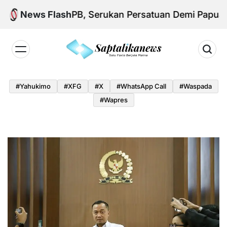
Skip
 Aksi KNPB, Serukan Persatuan Demi Papua yang K
News Flash
to
content
Saptalikanews.id
#yahukimo
#XFG
#x
#WhatsApp Call
#waspada
#Wapres