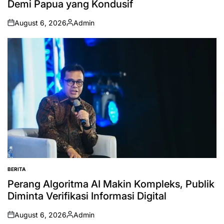
Demi Papua yang Kondusif
August 6, 2026
Admin
on
Posted
by
BERITA
POSTED
IN
Perang Algoritma AI Makin Kompleks, Publik
Diminta Verifikasi Informasi Digital
August 6, 2026
Admin
on
Posted