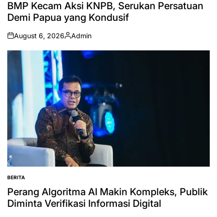
IN
BMP Kecam Aksi KNPB, Serukan Persatuan
Demi Papua yang Kondusif
August 6, 2026
Admin
on
Posted
by
BERITA
POSTED
IN
Perang Algoritma AI Makin Kompleks, Publik
Diminta Verifikasi Informasi Digital