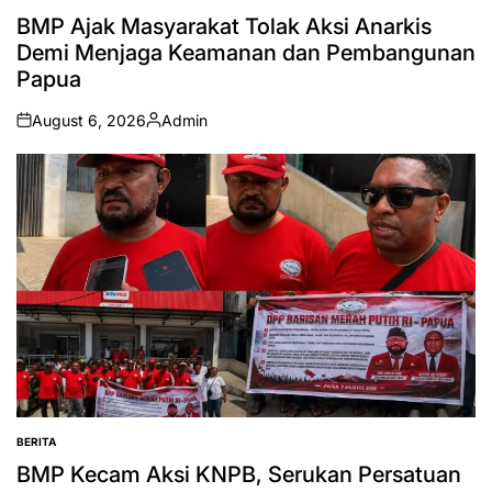
IN
BMP Ajak Masyarakat Tolak Aksi Anarkis
Demi Menjaga Keamanan dan Pembangunan
Papua
August 6, 2026
Admin
on
Posted
by
BERITA
POSTED
IN
BMP Kecam Aksi KNPB, Serukan Persatuan