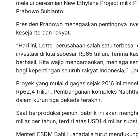
melalui peresmian New Ethylene Project milik P
Prabowo Subianto.
Presiden Prabowo menegaskan pentingnya inv
kesejahteraan rakyat.
“Hari ini, Lotte, perusahaan salah satu terbesa
investasi di kita sebesar Rp65 triliun. Terima 
berhasil. Kita wajib mengamankan, menjaga s
bagi kepentingan seluruh rakyat Indonesia,” uj
Proyek yang mulai digagas sejak 2016 ini menela
Rp62,4 triliun. Pembangunan kompleks Naphtha
dalam kurun tiga dekade terakhir.
Saat berproduksi penuh, pabrik ini akan menghas
miliar per tahun, terdiri atas USD1,4 miliar su
Menteri ESDM Bahlil Lahadalia turut mendukung