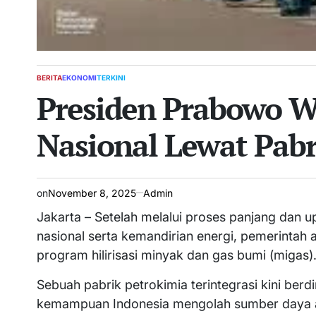
BERITA
EKONOMI
TERKINI
POSTED
Presiden Prabowo Wu
IN
Nasional Lewat Pab
on
November 8, 2025
Admin
Jakarta – Setelah melalui proses panjang dan 
nasional serta kemandirian energi, pemerintah
program hilirisasi minyak dan gas bumi (migas)
Sebuah pabrik petrokimia terintegrasi kini berdi
kemampuan Indonesia mengolah sumber daya al