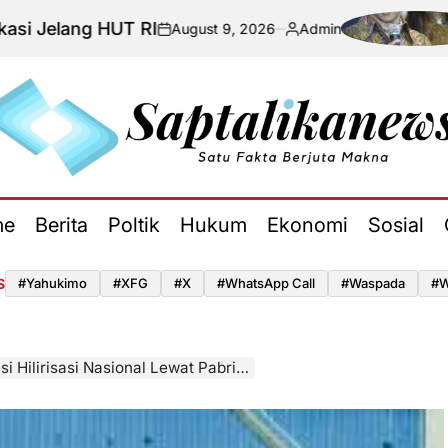
 HUT RI
Situas
August 9, 2026
Admin
on
Posted
by
aptalikanews.id
me
Berita
Poltik
Hukum
Ekonomi
Sosial
S
#yahukimo
#XFG
#x
#WhatsApp Call
#waspada
#W
si Nasional Lewat Pabrik Petrokimia Modern