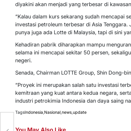
diyakini akan menjadi yang terbesar di kawasa
“Kalau dalam kurs sekarang sudah mencapai sek
investasi petroleum terbesar di Asia Tenggara. 
punya juga ada Lotte di Malaysia, tapi di sini y
Kehadiran pabrik diharapkan mampu mengurang
selama ini mencapai sekitar 50 persen, sekaligu
negeri.
Senada, Chairman LOTTE Group, Shin Dong-bin 
“Proyek ini merupakan salah satu investasi te
kemitraan yang kuat antara kedua negara, sert
industri petrokimia Indonesia dan daya saing na
Tags
Indonesia
,
Nasional
,
news
,
update
r
You May Also Like