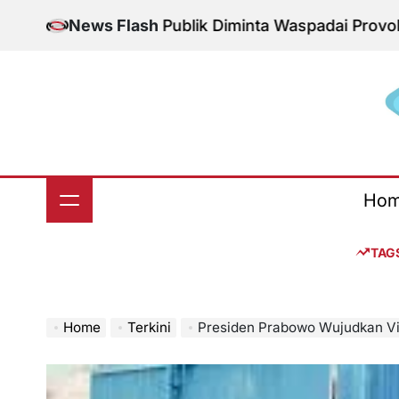
Skip
nal Aman, Publik Diminta Waspadai Provokasi Jelang
News Flash
to
content
S
Ho
TAG
Home
Terkini
Presiden Prabowo Wujudkan Visi Hilirisa