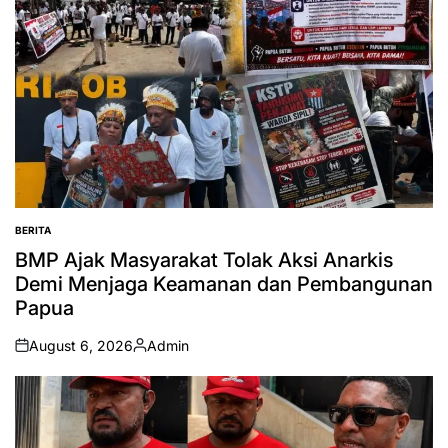
BERITA
POSTED
IN
BMP Ajak Masyarakat Tolak Aksi Anarkis
Demi Menjaga Keamanan dan Pembangunan
Papua
August 6, 2026
Admin
on
Posted
by