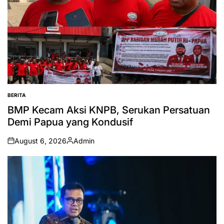
BERITA
POSTED
IN
BMP Kecam Aksi KNPB, Serukan Persatuan
Demi Papua yang Kondusif
August 6, 2026
Admin
on
Posted
by