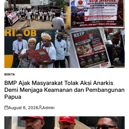
BERITA
POSTED
IN
BMP Ajak Masyarakat Tolak Aksi Anarkis
Demi Menjaga Keamanan dan Pembangunan
Papua
August 6, 2026
Admin
on
Posted
by