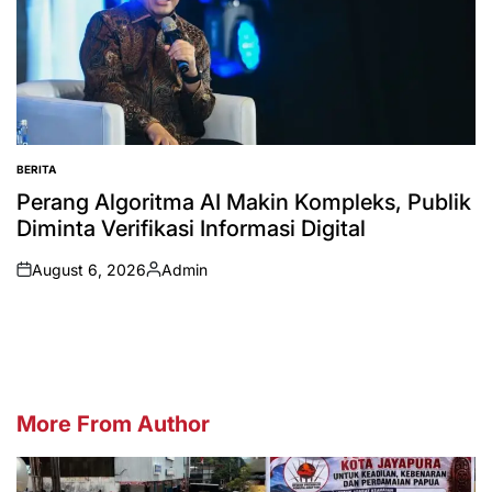
BERITA
POSTED
IN
Perang Algoritma AI Makin Kompleks, Publik
Diminta Verifikasi Informasi Digital
August 6, 2026
Admin
on
Posted
by
More From Author