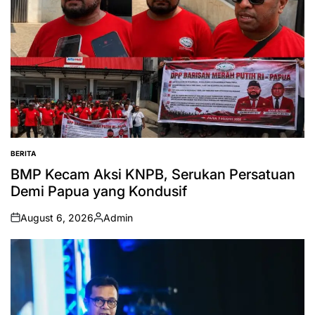
BERITA
POSTED
IN
BMP Kecam Aksi KNPB, Serukan Persatuan
Demi Papua yang Kondusif
August 6, 2026
Admin
on
Posted
by