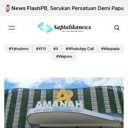
Skip
 Aksi KNPB, Serukan Persatuan Demi Papua yang K
News Flash
to
content
Saptalikanews.id
#yahukimo
#XFG
#x
#WhatsApp Call
#waspada
#Wapres