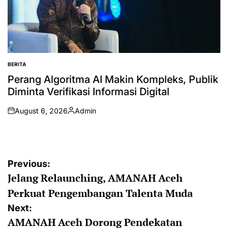
BERITA
POSTED
IN
Perang Algoritma AI Makin Kompleks, Publik
Diminta Verifikasi Informasi Digital
August 6, 2026
Admin
on
Posted
by
Post
Previous:
Jelang Relaunching, AMANAH Aceh
navigation
Perkuat Pengembangan Talenta Muda
Next:
AMANAH Aceh Dorong Pendekatan