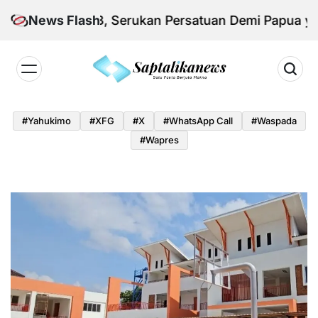
Skip
si KNPB, Serukan Persatuan Demi Papua yang Kond
News Flash
to
content
Saptalikanews.id
#yahukimo
#XFG
#x
#WhatsApp Call
#waspada
#Wapres