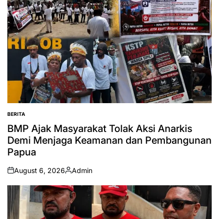
BERITA
POSTED
IN
BMP Ajak Masyarakat Tolak Aksi Anarkis
Demi Menjaga Keamanan dan Pembangunan
Papua
August 6, 2026
Admin
on
Posted
by