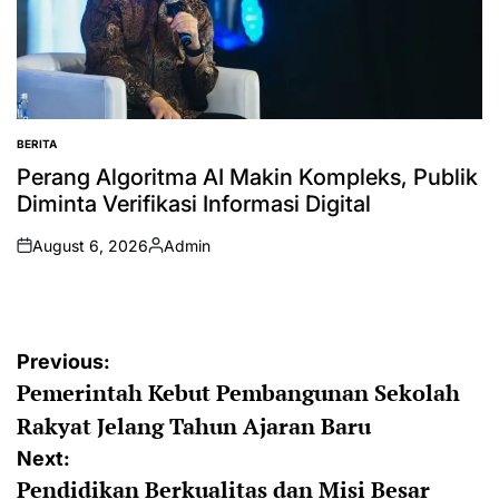
BERITA
POSTED
IN
Perang Algoritma AI Makin Kompleks, Publik
Diminta Verifikasi Informasi Digital
August 6, 2026
Admin
on
Posted
by
Post
Previous:
Pemerintah Kebut Pembangunan Sekolah
navigation
Rakyat Jelang Tahun Ajaran Baru
Next:
Pendidikan Berkualitas dan Misi Besar