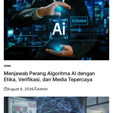
OPINI
POSTED
IN
Menjawab Perang Algoritma AI dengan
Etika, Verifikasi, dan Media Tepercaya
August 6, 2026
Admin
on
Posted
by