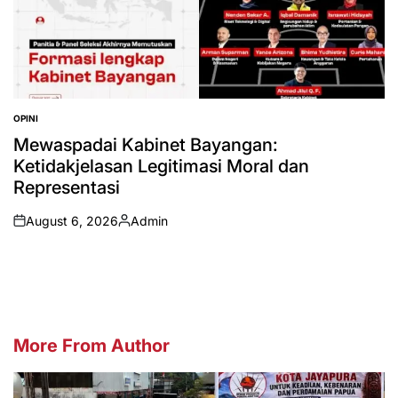
OPINI
POSTED
IN
Mewaspadai Kabinet Bayangan:
Ketidakjelasan Legitimasi Moral dan
Representasi
August 6, 2026
Admin
on
Posted
by
More From Author