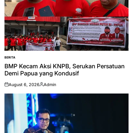
BERITA
POSTED
IN
BMP Kecam Aksi KNPB, Serukan Persatuan
Demi Papua yang Kondusif
August 6, 2026
Admin
on
Posted
by