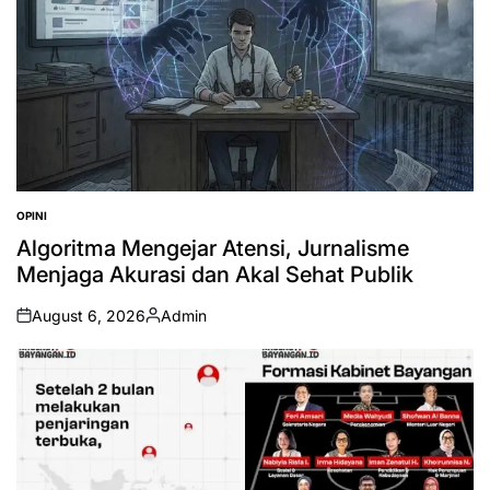
OPINI
POSTED
IN
Algoritma Mengejar Atensi, Jurnalisme
Menjaga Akurasi dan Akal Sehat Publik
August 6, 2026
Admin
on
Posted
by