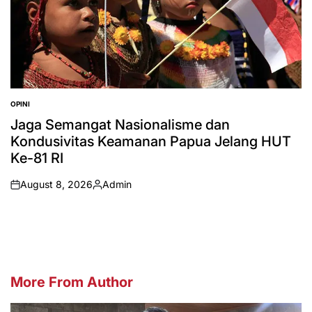
OPINI
POSTED
IN
Jaga Semangat Nasionalisme dan
Kondusivitas Keamanan Papua Jelang HUT
Ke-81 RI
August 8, 2026
Admin
on
Posted
by
More From Author