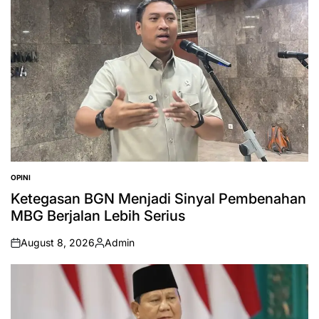
OPINI
POSTED
IN
Ketegasan BGN Menjadi Sinyal Pembenahan
MBG Berjalan Lebih Serius
August 8, 2026
Admin
on
Posted
by