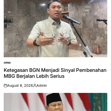
OPINI
POSTED
IN
Ketegasan BGN Menjadi Sinyal Pembenahan
MBG Berjalan Lebih Serius
August 8, 2026
Admin
on
Posted
by