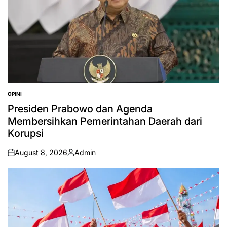
OPINI
POSTED
IN
Presiden Prabowo dan Agenda
Membersihkan Pemerintahan Daerah dari
Korupsi
August 8, 2026
Admin
on
Posted
by