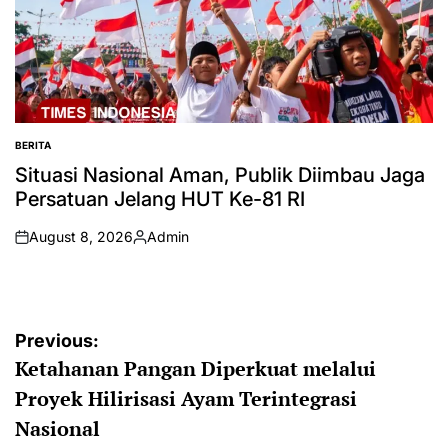
BERITA
POSTED
IN
Situasi Nasional Aman, Publik Diimbau Jaga
Persatuan Jelang HUT Ke-81 RI
August 8, 2026
Admin
on
Posted
by
Post
Previous:
Ketahanan Pangan Diperkuat melalui
navigation
Proyek Hilirisasi Ayam Terintegrasi
Nasional