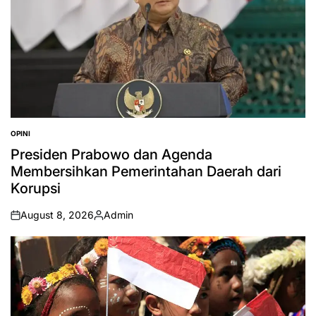
OPINI
POSTED
IN
Presiden Prabowo dan Agenda
Membersihkan Pemerintahan Daerah dari
Korupsi
August 8, 2026
Admin
on
Posted
by