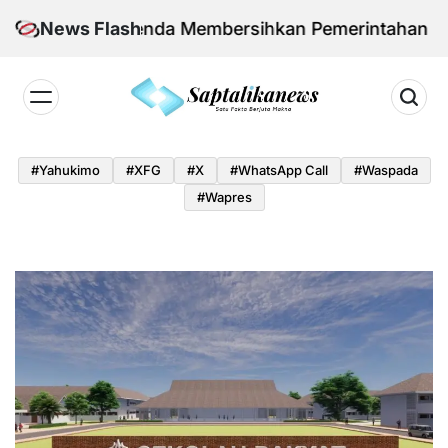
Skip
dan Agenda Membersihkan Pemerintahan Daerah dari
News Flash
to
content
Saptalikanews.id
#yahukimo
#XFG
#x
#WhatsApp Call
#waspada
#Wapres