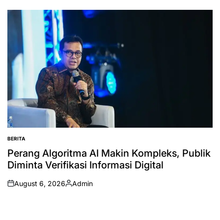
by
BERITA
POSTED
IN
Perang Algoritma AI Makin Kompleks, Publik
Diminta Verifikasi Informasi Digital
August 6, 2026
Admin
on
Posted
by