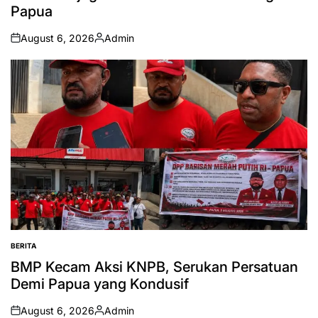
Papua
August 6, 2026
Admin
on
Posted
by
BERITA
POSTED
IN
BMP Kecam Aksi KNPB, Serukan Persatuan
Demi Papua yang Kondusif
August 6, 2026
Admin
on
Posted