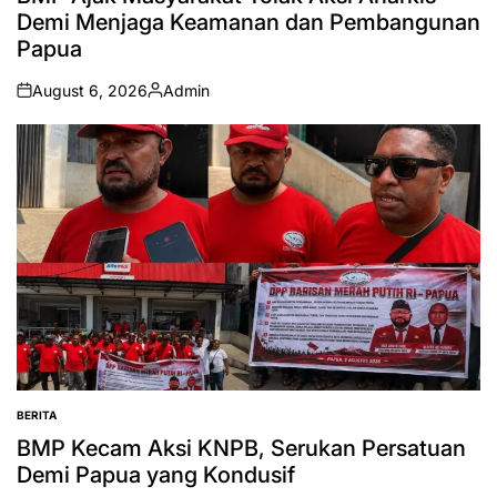
Demi Menjaga Keamanan dan Pembangunan
Papua
August 6, 2026
Admin
on
Posted
by
BERITA
POSTED
IN
BMP Kecam Aksi KNPB, Serukan Persatuan
Demi Papua yang Kondusif