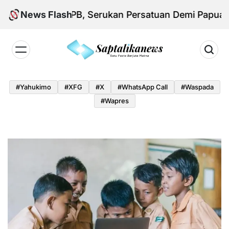
Skip
 Aksi KNPB, Serukan Persatuan Demi Papua yang K
News Flash
to
content
Saptalikanews.id
#yahukimo
#XFG
#x
#WhatsApp Call
#waspada
#Wapres