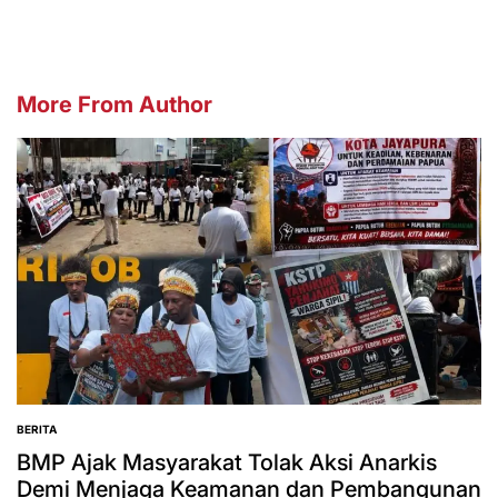
More From Author
BERITA
POSTED
IN
BMP Ajak Masyarakat Tolak Aksi Anarkis
Demi Menjaga Keamanan dan Pembangunan