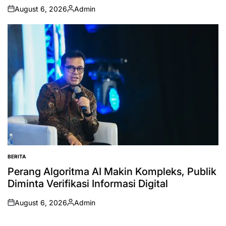
August 6, 2026
Admin
on
Posted
by
BERITA
POSTED
IN
Perang Algoritma AI Makin Kompleks, Publik
Diminta Verifikasi Informasi Digital
August 6, 2026
Admin
on
Posted
by