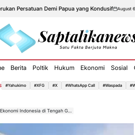
atuan Demi Papua yang Kondusif
August 6, 2026
Adm
on
Poste
by
aptalikanews.id
me
Berita
Poltik
Hukum
Ekonomi
Sosial
S
#yahukimo
#XFG
#x
#WhatsApp Call
#waspada
#W
mi Indonesia di Tengah Gejolak Global