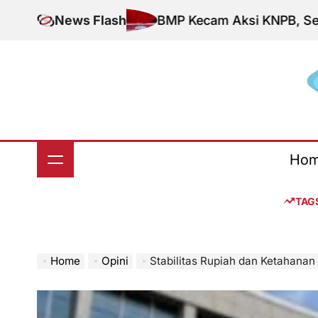
Skip
News Flash
BMP Kecam Aksi KNPB, Serukan Pers
to
content
S
Ho
TAG
Home
Opini
Stabilitas Rupiah dan Ketahanan Ekono