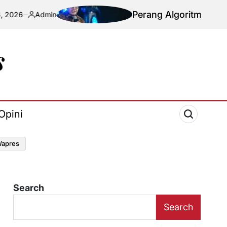
Perang Algoritma AI Makin Komplek
in
d
Opini
apres
Search
Search