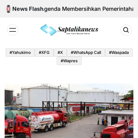
Skip
wo dan Agenda Membersihkan Pemerintahan Daerah 
News Flash
to
content
Saptalikanews.id
#yahukimo
#XFG
#x
#WhatsApp Call
#waspada
#Wapres