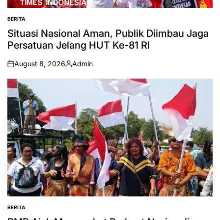
BERITA
POSTED
IN
Situasi Nasional Aman, Publik Diimbau Jaga
Persatuan Jelang HUT Ke-81 RI
August 8, 2026
Admin
on
Posted
by
BERITA
POSTED
IN