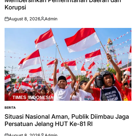
Membersihkan Pemerintahan Daerah dari
Korupsi
August 8, 2026
Admin
on
Posted
by
BERITA
POSTED
IN
Situasi Nasional Aman, Publik Diimbau Jaga
Persatuan Jelang HUT Ke-81 RI
August 8, 2026
Admin