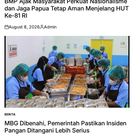
BMP Ajak Masyarakat Perkuat Nasionalisme
dan Jaga Papua Tetap Aman Menjelang HUT
Ke-81 RI
August 8, 2026
Admin
on
Posted
by
BERITA
POSTED
IN
MBG Dibenahi, Pemerintah Pastikan Insiden
Pangan Ditangani Lebih Serius