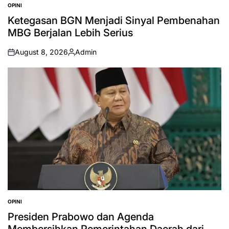
OPINI
POSTED
IN
Ketegasan BGN Menjadi Sinyal Pembenahan
MBG Berjalan Lebih Serius
August 8, 2026
Admin
on
Posted
by
OPINI
POSTED
IN
Presiden Prabowo dan Agenda