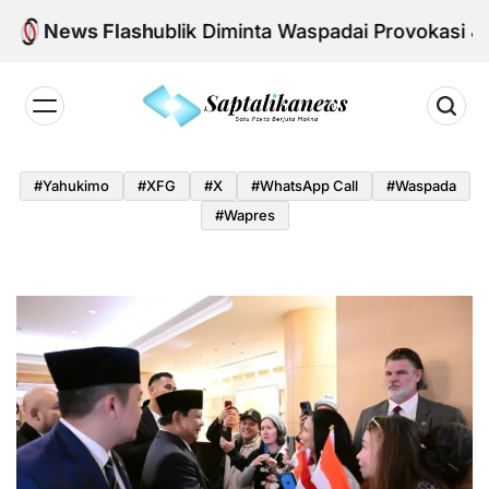
Skip
l Aman, Publik Diminta Waspadai Provokasi Jelang HU
News Flash
to
content
Saptalikanews.id
#yahukimo
#XFG
#x
#WhatsApp Call
#waspada
#Wapres