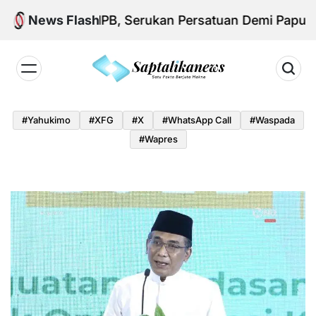
Skip
m Aksi KNPB, Serukan Persatuan Demi Papua yang 
News Flash
to
content
Saptalikanews.id
#yahukimo
#XFG
#x
#WhatsApp Call
#waspada
#Wapres