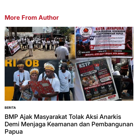
More From Author
BERITA
POSTED
IN
BMP Ajak Masyarakat Tolak Aksi Anarkis
Demi Menjaga Keamanan dan Pembangunan
Papua