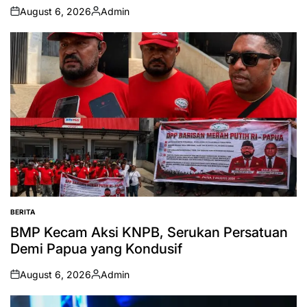
August 6, 2026
Admin
on
Posted
by
BERITA
POSTED
IN
BMP Kecam Aksi KNPB, Serukan Persatuan
Demi Papua yang Kondusif
August 6, 2026
Admin
on
Posted
by