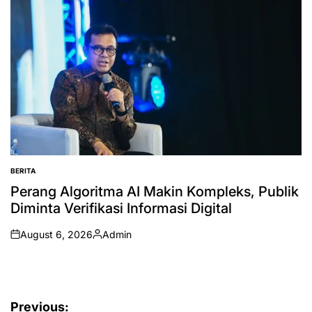
BERITA
POSTED
IN
Perang Algoritma AI Makin Kompleks, Publik
Diminta Verifikasi Informasi Digital
August 6, 2026
Admin
on
Posted
by
Post
Previous: