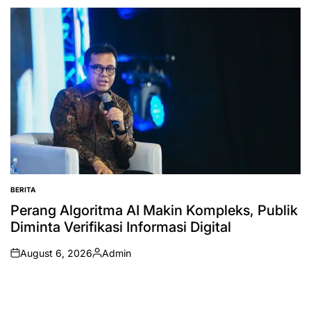
by
BERITA
POSTED
IN
Perang Algoritma AI Makin Kompleks, Publik
Diminta Verifikasi Informasi Digital
August 6, 2026
Admin
on
Posted
by