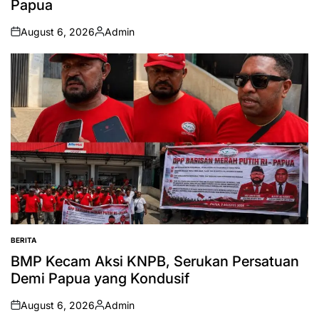
Papua
August 6, 2026
Admin
on
Posted
by
BERITA
POSTED
IN
BMP Kecam Aksi KNPB, Serukan Persatuan
Demi Papua yang Kondusif
August 6, 2026
Admin
on
Posted