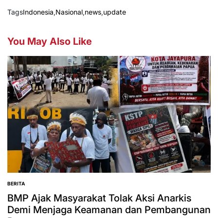
Tags
Indonesia
,
Nasional
,
news
,
update
You May Also Like
BERITA
POSTED
IN
BMP Ajak Masyarakat Tolak Aksi Anarkis
Demi Menjaga Keamanan dan Pembangunan