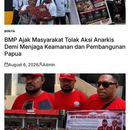
BERITA
POSTED
IN
BMP Ajak Masyarakat Tolak Aksi Anarkis
Demi Menjaga Keamanan dan Pembangunan
Papua
August 6, 2026
Admin
on
Posted
by