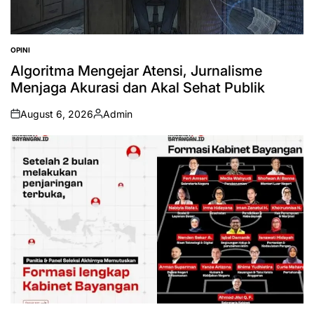
OPINI
POSTED
IN
Algoritma Mengejar Atensi, Jurnalisme
Menjaga Akurasi dan Akal Sehat Publik
August 6, 2026
Admin
on
Posted
by