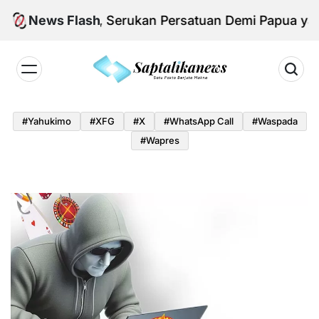
Skip
si KNPB, Serukan Persatuan Demi Papua yang Kond
News Flash
to
content
Saptalikanews.id
#yahukimo
#XFG
#x
#WhatsApp Call
#waspada
#Wapres