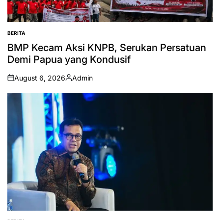
BERITA
POSTED
IN
BMP Kecam Aksi KNPB, Serukan Persatuan
Demi Papua yang Kondusif
August 6, 2026
Admin
on
Posted
by