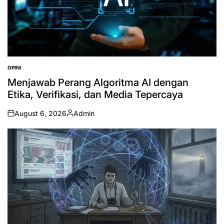
OPINI
POSTED
IN
Menjawab Perang Algoritma AI dengan
Etika, Verifikasi, dan Media Tepercaya
August 6, 2026
Admin
on
Posted
by