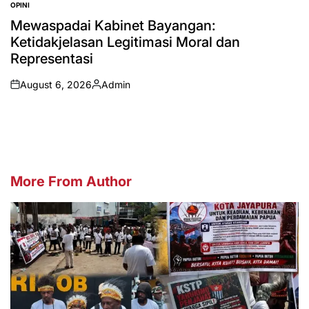
OPINI
POSTED
IN
Mewaspadai Kabinet Bayangan:
Ketidakjelasan Legitimasi Moral dan
Representasi
August 6, 2026
Admin
on
Posted
by
More From Author