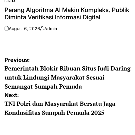
BERITA
POSTED
IN
Perang Algoritma AI Makin Kompleks, Publik
Diminta Verifikasi Informasi Digital
August 6, 2026
Admin
on
Posted
by
Post
Previous:
Pemerintah Blokir Ribuan Situs Judi Daring
navigation
untuk Lindungi Masyarakat Sesuai
Semangat Sumpah Pemuda
Next:
TNI Polri dan Masyarakat Bersatu Jaga
Kondusifitas Sumpah Pemuda 2025