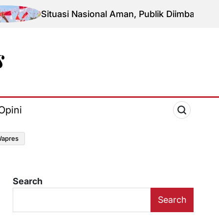
uasi Nasional Aman, Publik Diimbau Jaga Persatuan 
Opini
apres
Search
Search