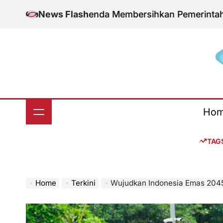
Skip
 dan Agenda Membersihkan Pemerintahan Daerah da
News Flash
to
content
S
Ho
TAG
Home
Terkini
Wujudkan Indonesia Emas 2045, Pemerintah