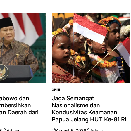
OPINI
POSTED
IN
rabowo dan
Jaga Semangat
mbersihkan
Nasionalisme dan
an Daerah dari
Kondusivitas Keamanan
Papua Jelang HUT Ke-81 RI
26
Admin
August 8, 2026
Admin