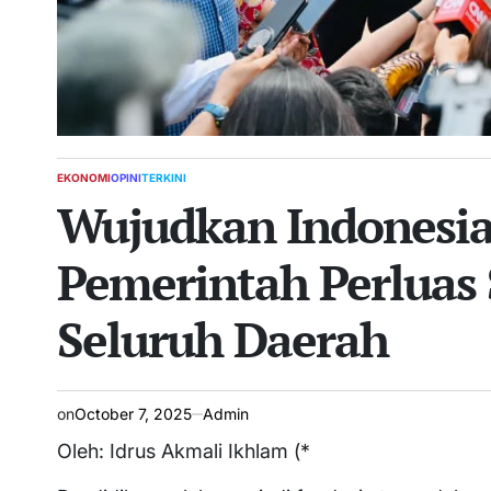
EKONOMI
OPINI
TERKINI
POSTED
Wujudkan Indonesia
IN
Pemerintah Perluas 
Seluruh Daerah
on
October 7, 2025
Admin
Oleh: Idrus Akmali Ikhlam (*