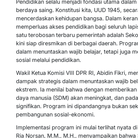
Pendidikan selalu menjadi fondasi utama dala
berdaya saing. Konstitusi kita, UUD 1945, sec
mencerdaskan kehidupan bangsa. Dalam kerangk
memperluas akses pendidikan bagi seluruh lap
satu terobosan terbaru pemerintah adalah Seko
kini siap diresmikan di berbagai daerah. Prog
dalam menuntaskan wajib belajar, tetapi juga m
sosial melalui pendidikan.
Wakil Ketua Komisi VIII DPR RI, Abidin Fikri,
dampak strategis dalam menuntaskan wajib bela
ekstrem. Ia menilai bahwa dengan memberikan a
daya manusia (SDM) akan meningkat, dan pada g
signifikan. Program ini dipandangnya bukan se
pembangunan sosial-ekonomi.
Implementasi program ini mulai terlihat nyata d
Ria Norsan, M.M., M.H., menyampaikan bahwa S