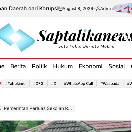
ri Korupsi
Sit
August 8, 2026
Admin
on
Posted
by
aptalikanews.id
me
Berita
Poltik
Hukum
Ekonomi
Sosial
S
#yahukimo
#XFG
#x
#WhatsApp Call
#waspada
#W
 Perluas Sekolah Rakyat di Seluruh Daerah