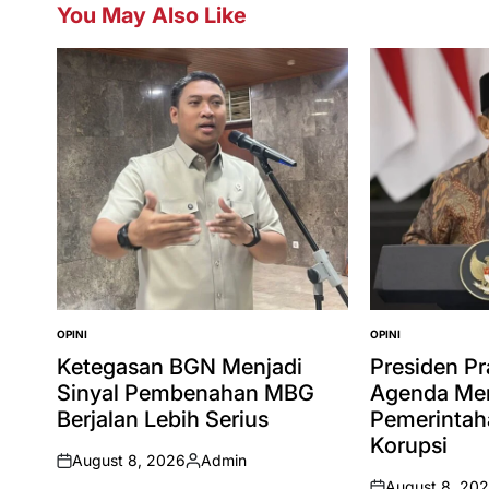
You May Also Like
OPINI
OPINI
POSTED
POSTED
IN
IN
Ketegasan BGN Menjadi
Presiden P
Sinyal Pembenahan MBG
Agenda Me
Berjalan Lebih Serius
Pemerintah
Korupsi
August 8, 2026
Admin
on
Posted
August 8, 20