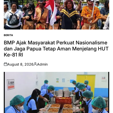
BERITA
POSTED
IN
BMP Ajak Masyarakat Perkuat Nasionalisme
dan Jaga Papua Tetap Aman Menjelang HUT
Ke-81 RI
August 8, 2026
Admin
on
Posted
by