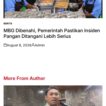
BERITA
POSTED
IN
MBG Dibenahi, Pemerintah Pastikan Insiden
Pangan Ditangani Lebih Serius
August 8, 2026
Admin
on
Posted
by
More From Author