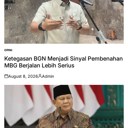
OPINI
POSTED
IN
Ketegasan BGN Menjadi Sinyal Pembenahan
MBG Berjalan Lebih Serius
August 8, 2026
Admin
on
Posted
by