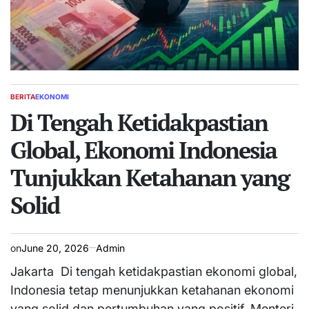
BERITA
EKONOMI
POSTED
IN
Di Tengah Ketidakpastian
Global, Ekonomi Indonesia
Tunjukkan Ketahanan yang
Solid
on
June 20, 2026
Admin
Jakarta  Di tengah ketidakpastian ekonomi global,
Indonesia tetap menunjukkan ketahanan ekonomi
yang solid dan pertumbuhan yang positif. Menteri