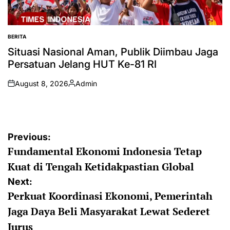
BERITA
POSTED
IN
Situasi Nasional Aman, Publik Diimbau Jaga
Persatuan Jelang HUT Ke-81 RI
August 8, 2026
Admin
on
Posted
by
Post
Previous:
Fundamental Ekonomi Indonesia Tetap
navigation
Kuat di Tengah Ketidakpastian Global
Next:
Perkuat Koordinasi Ekonomi, Pemerintah
Jaga Daya Beli Masyarakat Lewat Sederet
Jurus