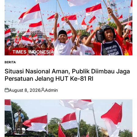
BERITA
POSTED
IN
Situasi Nasional Aman, Publik Diimbau Jaga
Persatuan Jelang HUT Ke-81 RI
August 8, 2026
Admin
on
Posted
by