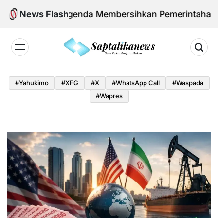
Skip
wo dan Agenda Membersihkan Pemerintahan Daerah d
News Flash
to
content
Saptalikanews.id
#yahukimo
#XFG
#x
#WhatsApp Call
#waspada
#Wapres