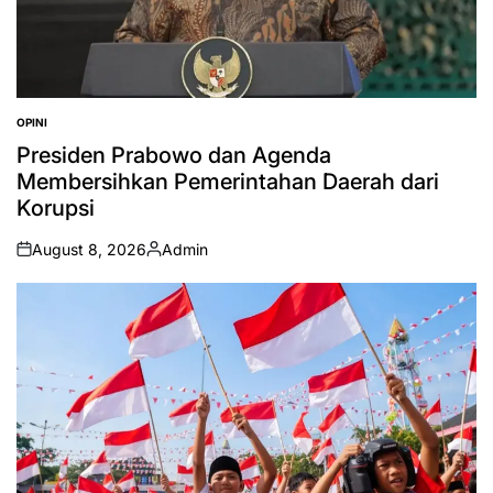
OPINI
POSTED
IN
Presiden Prabowo dan Agenda
Membersihkan Pemerintahan Daerah dari
Korupsi
August 8, 2026
Admin
on
Posted
by