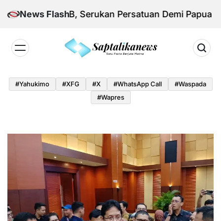
Skip
ksi KNPB, Serukan Persatuan Demi Papua yang Ko
News Flash
to
content
Saptalikanews.id
#yahukimo
#XFG
#x
#WhatsApp Call
#waspada
#Wapres