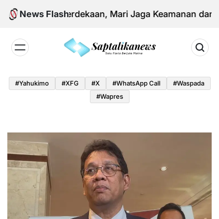
Skip
g Hari Kemerdekaan, Mari Jaga Keamanan dan Persa
News Flash
to
content
Saptalikanews.id
#yahukimo
#XFG
#x
#WhatsApp Call
#waspada
#Wapres