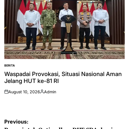
BERITA
POSTED
IN
Waspadai Provokasi, Situasi Nasional Aman
Jelang HUT ke-81 RI
August 10, 2026
Admin
on
Posted
by
Post
Previous: