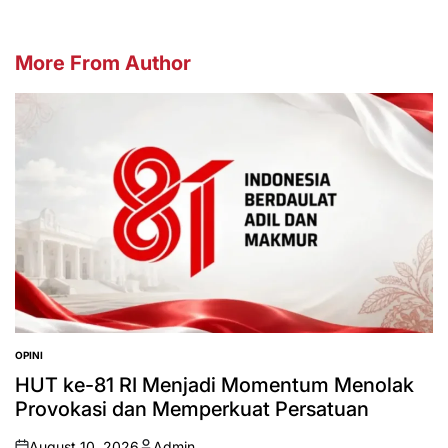
More From Author
OPINI
POSTED
IN
HUT ke-81 RI Menjadi Momentum Menolak
Provokasi dan Memperkuat Persatuan
August 10, 2026
Admin