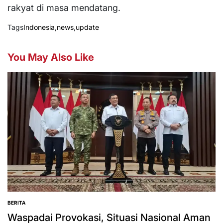
rakyat di masa mendatang.
Tags
Indonesia
,
news
,
update
You May Also Like
BERITA
POSTED
IN
Waspadai Provokasi, Situasi Nasional Aman