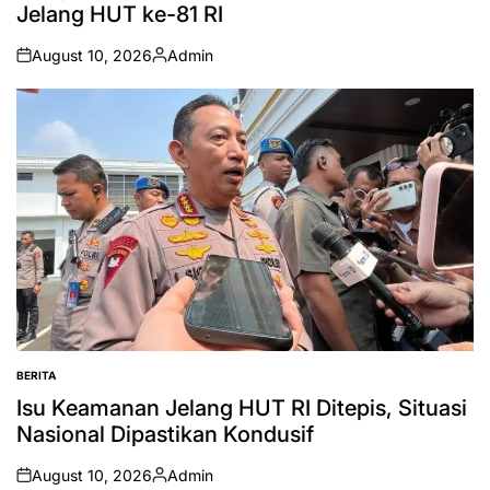
Jelang HUT ke-81 RI
August 10, 2026
Admin
on
Posted
by
BERITA
POSTED
IN
Isu Keamanan Jelang HUT RI Ditepis, Situasi
Nasional Dipastikan Kondusif
August 10, 2026
Admin
on
Posted