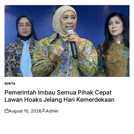
by
BERITA
POSTED
IN
Pemerintah Imbau Semua Pihak Cepat
Lawan Hoaks Jelang Hari Kemerdekaan
August 10, 2026
Admin
on
Posted
by