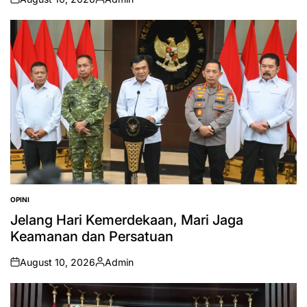
on
Posted
by
OPINI
POSTED
IN
Jelang Hari Kemerdekaan, Mari Jaga
Keamanan dan Persatuan
August 10, 2026
Admin
on
Posted
by