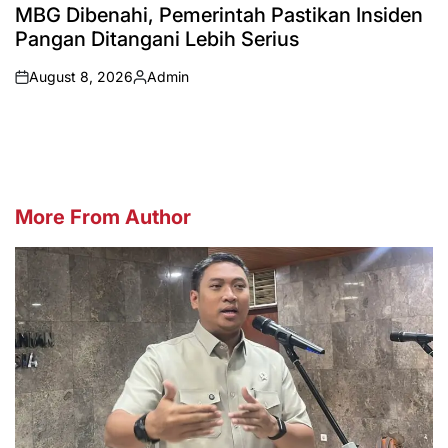
IN
MBG Dibenahi, Pemerintah Pastikan Insiden
Pangan Ditangani Lebih Serius
August 8, 2026
Admin
on
Posted
by
More From Author