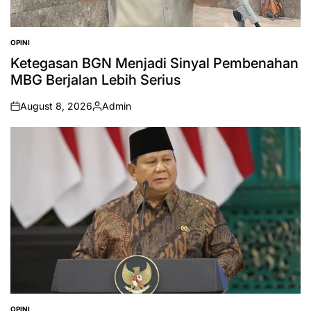
OPINI
POSTED
IN
Ketegasan BGN Menjadi Sinyal Pembenahan
MBG Berjalan Lebih Serius
August 8, 2026
Admin
on
Posted
by
OPINI