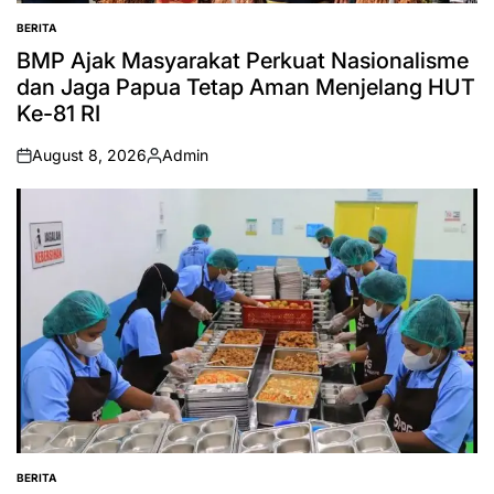
BERITA
POSTED
IN
BMP Ajak Masyarakat Perkuat Nasionalisme
dan Jaga Papua Tetap Aman Menjelang HUT
Ke-81 RI
August 8, 2026
Admin
on
Posted
by
BERITA
POSTED