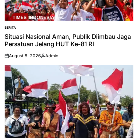
BERITA
POSTED
IN
Situasi Nasional Aman, Publik Diimbau Jaga
Persatuan Jelang HUT Ke-81 RI
August 8, 2026
Admin
on
Posted
by