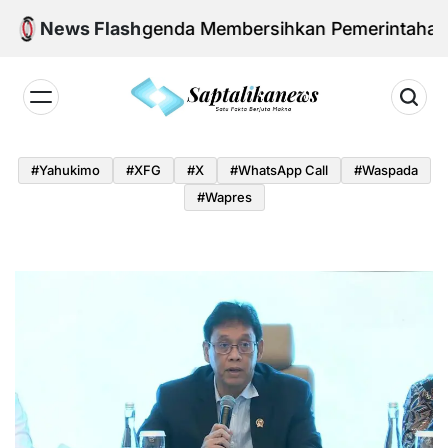
Skip
owo dan Agenda Membersihkan Pemerintahan Daerah 
News Flash
to
content
Saptalikanews.id
#yahukimo
#XFG
#x
#WhatsApp Call
#waspada
#Wapres