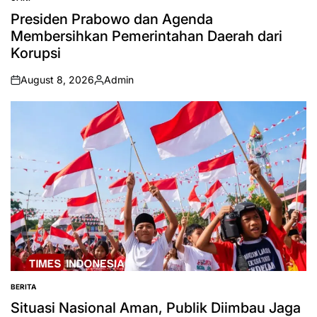
POSTED
IN
Presiden Prabowo dan Agenda
Membersihkan Pemerintahan Daerah dari
Korupsi
August 8, 2026
Admin
on
Posted
by
BERITA
POSTED
IN
Situasi Nasional Aman, Publik Diimbau Jaga