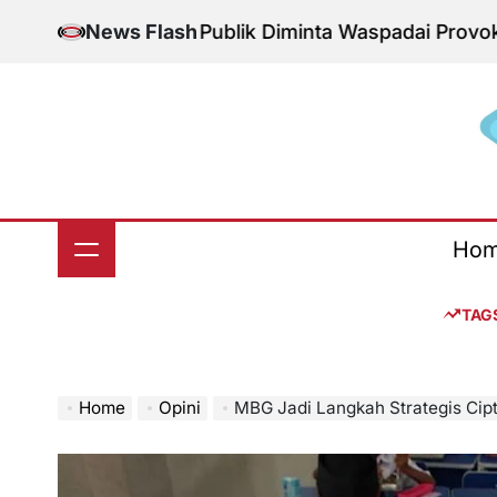
Skip
onal Aman, Publik Diminta Waspadai Provokasi Jelang
News Flash
to
content
S
Ho
TAG
Home
Opini
MBG Jadi Langkah Strategis Cip