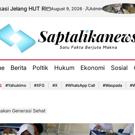
 HUT RI
Situas
August 9, 2026
Admin
on
Posted
by
aptalikanews.id
me
Berita
Poltik
Hukum
Ekonomi
Sosial
S
#yahukimo
#XFG
#x
#WhatsApp Call
#waspada
#W
takan Generasi Sehat