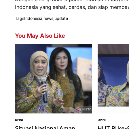
Indonesia yang sehat, cerdas, dan siap memba
Tags
Indonesia
,
news
,
update
You May Also Like
OPINI
OPINI
POSTED
POSTED
IN
IN
Situasi Nasional Aman
HUT RI ke