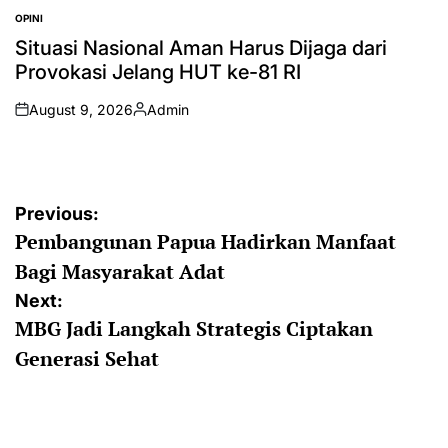
OPINI
POSTED
IN
Situasi Nasional Aman Harus Dijaga dari
Provokasi Jelang HUT ke-81 RI
August 9, 2026
Admin
on
Posted
by
Post
Previous:
Pembangunan Papua Hadirkan Manfaat
navigation
Bagi Masyarakat Adat
Next:
MBG Jadi Langkah Strategis Ciptakan
Generasi Sehat