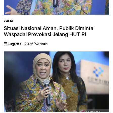
BERITA
POSTED
IN
Situasi Nasional Aman, Publik Diminta
Waspadai Provokasi Jelang HUT RI
August 9, 2026
Admin
on
Posted
by