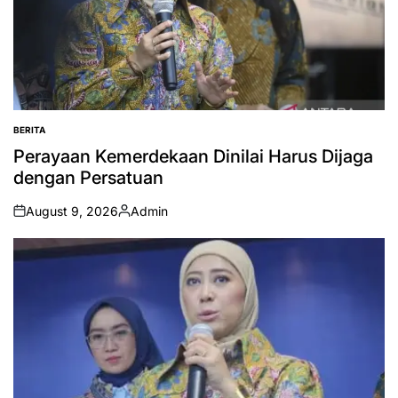
BERITA
POSTED
IN
Perayaan Kemerdekaan Dinilai Harus Dijaga
dengan Persatuan
August 9, 2026
Admin
on
Posted
by