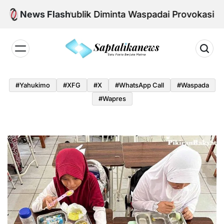
Skip
l Aman, Publik Diminta Waspadai Provokasi Jelang H
News Flash
to
content
Saptalikanews.id
#yahukimo
#XFG
#x
#WhatsApp Call
#waspada
#Wapres