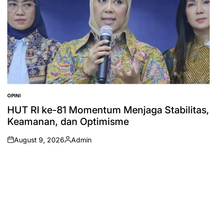
OPINI
POSTED
IN
HUT RI ke-81 Momentum Menjaga Stabilitas,
Keamanan, dan Optimisme
August 9, 2026
Admin
on
Posted
by