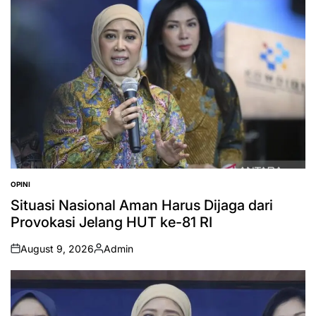
OPINI
POSTED
IN
Situasi Nasional Aman Harus Dijaga dari
Provokasi Jelang HUT ke-81 RI
August 9, 2026
Admin
on
Posted
by