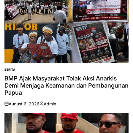
BERITA
POSTED
IN
BMP Ajak Masyarakat Tolak Aksi Anarkis
Demi Menjaga Keamanan dan Pembangunan
Papua
August 6, 2026
Admin
on
Posted
by