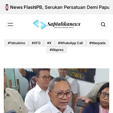
Skip
 Aksi KNPB, Serukan Persatuan Demi Papua yang 
News Flash
to
content
Saptalikanews.id
#yahukimo
#XFG
#x
#WhatsApp Call
#waspada
#Wapres