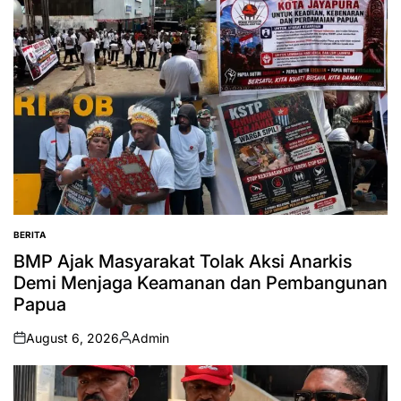
BERITA
POSTED
IN
BMP Ajak Masyarakat Tolak Aksi Anarkis
Demi Menjaga Keamanan dan Pembangunan
Papua
August 6, 2026
Admin
on
Posted
by