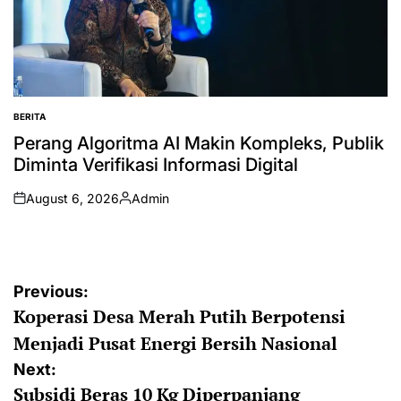
BERITA
POSTED
IN
Perang Algoritma AI Makin Kompleks, Publik
Diminta Verifikasi Informasi Digital
August 6, 2026
Admin
on
Posted
by
Post
Previous:
Koperasi Desa Merah Putih Berpotensi
navigation
Menjadi Pusat Energi Bersih Nasional
Next:
Subsidi Beras 10 Kg Diperpanjang