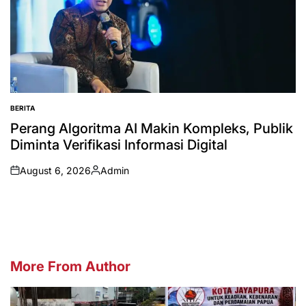
BERITA
POSTED
IN
Perang Algoritma AI Makin Kompleks, Publik
Diminta Verifikasi Informasi Digital
August 6, 2026
Admin
on
Posted
by
More From Author