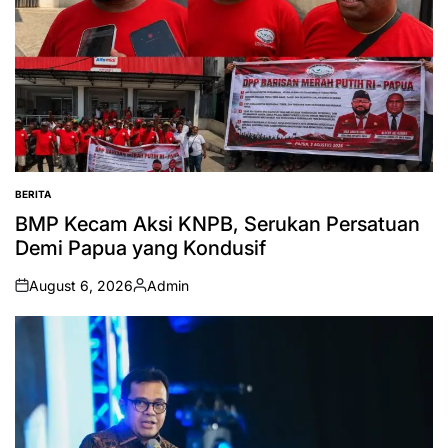
BERITA
POSTED
IN
BMP Kecam Aksi KNPB, Serukan Persatuan
Demi Papua yang Kondusif
August 6, 2026
Admin
on
Posted
by