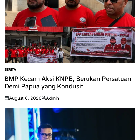
BERITA
POSTED
IN
BMP Kecam Aksi KNPB, Serukan Persatuan
Demi Papua yang Kondusif
August 6, 2026
Admin
on
Posted
by