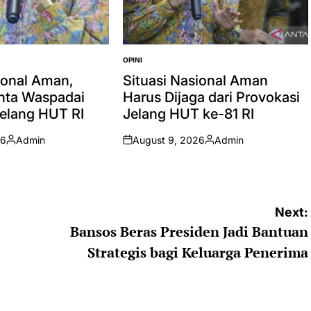
OPINI
POSTED
IN
ional Aman,
Situasi Nasional Aman
inta Waspadai
Harus Dijaga dari Provokasi
Jelang HUT RI
Jelang HUT ke-81 RI
26
Admin
August 9, 2026
Admin
Posted
on
Posted
by
by
Next:
Bansos Beras Presiden Jadi Bantuan
Strategis bagi Keluarga Penerima