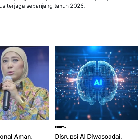
rus terjaga sepanjang tahun 2026.
BERITA
POSTED
IN
ional Aman,
Disrupsi AI Diwaspadai,