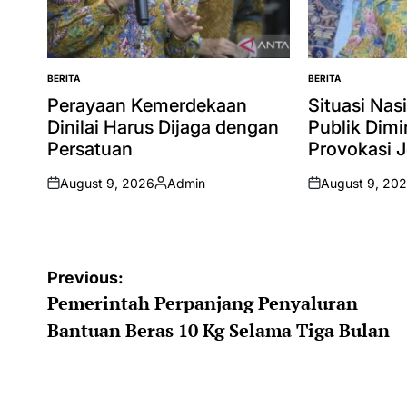
BERITA
BERITA
POSTED
POSTED
IN
IN
Perayaan Kemerdekaan
Situasi Nas
Dinilai Harus Dijaga dengan
Publik Dim
Persatuan
Provokasi 
August 9, 2026
Admin
August 9, 20
on
Posted
on
by
Post
Previous:
Pemerintah Perpanjang Penyaluran
navigation
Bantuan Beras 10 Kg Selama Tiga Bulan