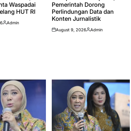
inta Waspadai
Pemerintah Dorong
Jelang HUT RI
Perlindungan Data dan
Konten Jurnalistik
26
Admin
Posted
August 9, 2026
Admin
by
on
Posted
by