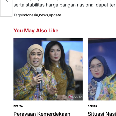
serta stabilitas harga pangan nasional dapat te
Tags
Indonesia
,
news
,
update
You May Also Like
BERITA
BERITA
POSTED
POSTED
IN
IN
Perayaan Kemerdekaan
Situasi Nas