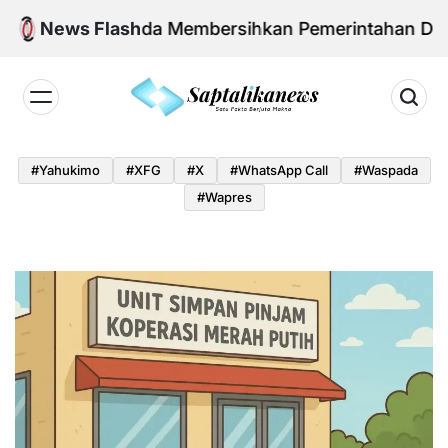
Skip
dan Agenda Membersihkan Pemerintahan Daerah dar
News Flash
to
content
Saptalikanews.id
#yahukimo
#XFG
#x
#WhatsApp Call
#waspada
#Wapres