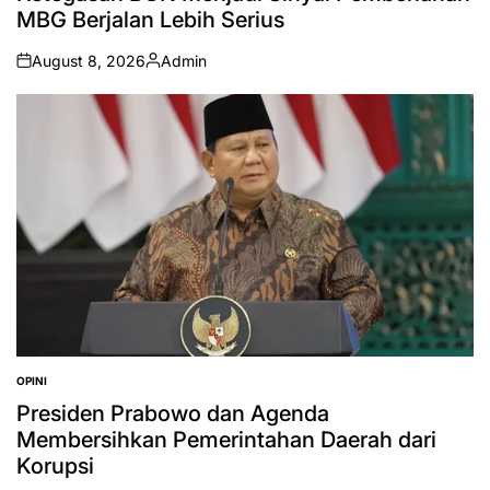
MBG Berjalan Lebih Serius
August 8, 2026
Admin
on
Posted
by
OPINI
POSTED
IN
Presiden Prabowo dan Agenda
Membersihkan Pemerintahan Daerah dari
Korupsi