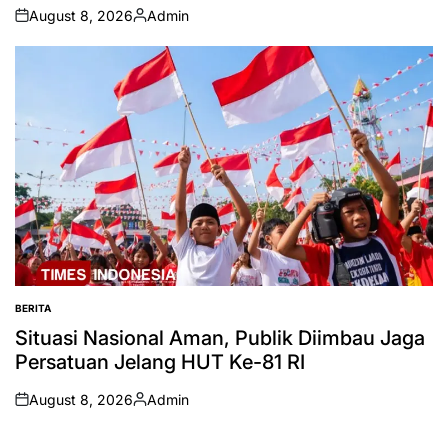
August 8, 2026
Admin
on
Posted
by
BERITA
POSTED
IN
Situasi Nasional Aman, Publik Diimbau Jaga
Persatuan Jelang HUT Ke-81 RI
August 8, 2026
Admin
on
Posted
by