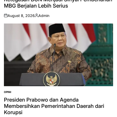
MBG Berjalan Lebih Serius
August 8, 2026
Admin
on
Posted
by
OPINI
POSTED
IN
Presiden Prabowo dan Agenda
Membersihkan Pemerintahan Daerah dari
Korupsi