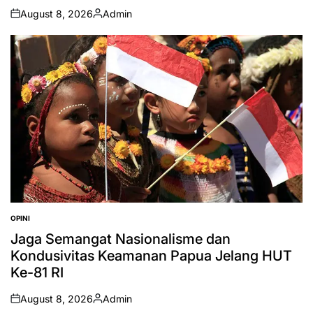
August 8, 2026
Admin
on
Posted
by
OPINI
POSTED
IN
Jaga Semangat Nasionalisme dan
Kondusivitas Keamanan Papua Jelang HUT
Ke-81 RI
August 8, 2026
Admin
on
Posted